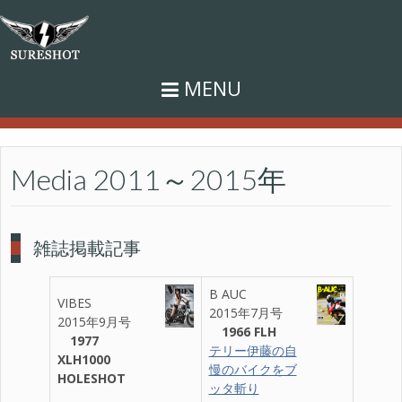
MENU
Top
>
Media
>
Media 2011～2015年
Media 2011～2015年
雑誌掲載記事
B AUC
VIBES
2015年7月号
2015年9月号
1966 FLH
1977
テリー伊藤の自
XLH1000
慢のバイクをブ
HOLESHOT
ッタ斬り