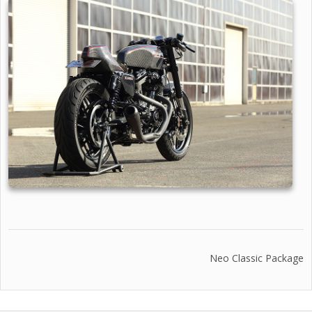
Neo Classic Package
投
稿
ナ